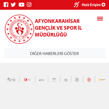
×
Hızlı Erişim
AFYONKARAHİSAR
GENÇLİK VE SPOR İL
MÜDÜRLÜĞÜ
DİĞER HABERLERİ GÖSTER
Genç Bilgi
Spor Bilgi
Kredi/Yurt
Sistemi
Sistemi
İşlemleri
Kredi/Yurt E-
Ödeme