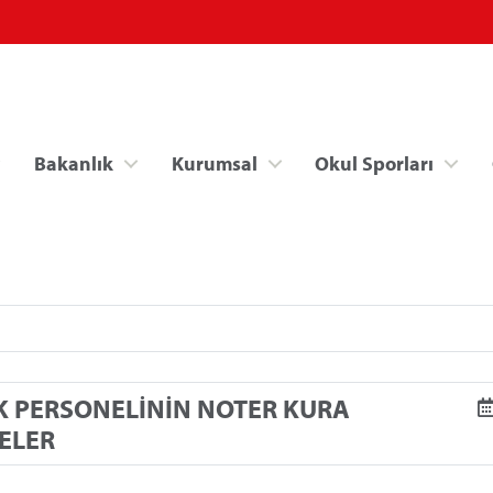
Bakanlık
Kurumsal
Okul Sporları
Spor Bilgi Sistemi
Kredi/Yurt İşlemle
K PERSONELİNİN NOTER KURA
GELER