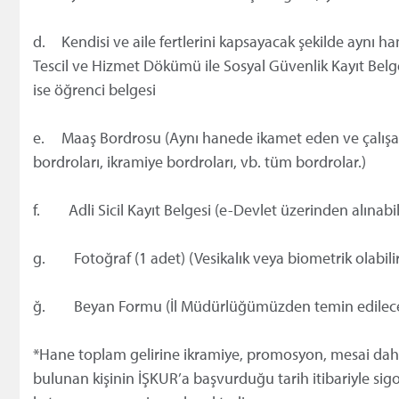
d.
Kendisi ve aile fertlerini kapsayacak şekilde aynı h
Tescil ve Hizmet Dökümü ile Sosyal Güvenlik Kayıt Belg
ise öğrenci belgesi
e.
Maaş Bordrosu (Aynı hanede ikamet eden ve çalışan 
bordroları, ikramiye bordroları, vb. tüm bordrolar.)
f. Adli Sicil Kayıt Belgesi (e-Devlet üzerinden alınabili
g. Fotoğraf (1 adet) (Vesikalık veya biometrik olabilir
ğ. Beyan Formu (İl Müdürlüğümüzden temin edilecek o
*Hane toplam gelirine ikramiye, promosyon, mesai dahil
bulunan kişinin İŞKUR’a başvurduğu tarih itibariyle sigo