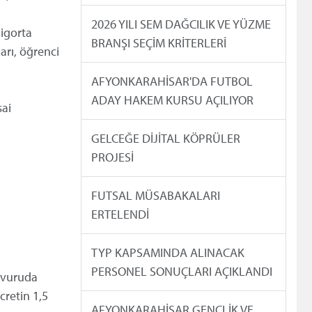
2026 YILI SEM DAĞCILIK VE YÜZME
Sigorta
BRANŞI SEÇİM KRİTERLERİ
arı, öğrenci
AFYONKARAHİSAR'DA FUTBOL
ADAY HAKEM KURSU AÇILIYOR
sai
GELCEĞE DİJİTAL KÖPRÜLER
PROJESİ
FUTSAL MÜSABAKALARI
ERTELENDİ
TYP KAPSAMINDA ALINACAK
PERSONEL SONUÇLARI AÇIKLANDI
aşvuruda
cretin 1,5
AFYONKARAHİSAR GENÇLİK VE