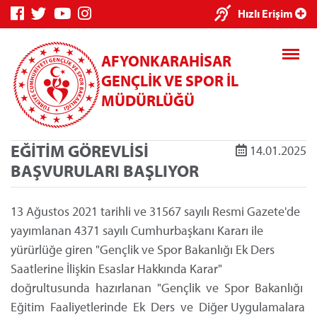
×
Hızlı Erişim
AFYONKARAHİSAR
GENÇLİK VE SPOR İL
MÜDÜRLÜĞÜ
EĞİTİM GÖREVLİSİ
14.01.2025
Genç Bilgi
Spor Bilgi
Kredi/Yurt
BAŞVURULARI BAŞLIYOR
Sistemi
Sistemi
İşlemleri
13 Ağustos 2021 tarihli ve 31567 sayılı Resmi Gazete'de
yayımlanan 4371 sayılı Cumhurbaşkanı Kararı ile
yürürlüğe giren "Gençlik ve Spor Bakanlığı Ek Ders
Kredi/Yurt E-
Saatlerine İlişkin Esaslar Hakkında Karar"
Ödeme
doğrultusunda hazırlanan "Gençlik ve Spor Bakanlığı
Eğitim Faaliyetlerinde Ek Ders ve Diğer Uygulamalara