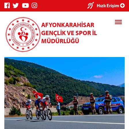
×
Hızlı Erişim
AFYONKARAHİSAR
GENÇLİK VE SPOR İL
MÜDÜRLÜĞÜ
Genç Bilgi
Spor Bilgi
Kredi/Yurt
Sistemi
Sistemi
İşlemleri
Kredi/Yurt E-
Ödeme