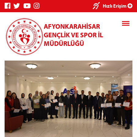
×
Hızlı Erişim
AFYONKARAHİSAR
GENÇLİK VE SPOR İL
MÜDÜRLÜĞÜ
Genç Bilgi
Spor Bilgi
Kredi/Yurt
Sistemi
Sistemi
İşlemleri
Kredi/Yurt E-
Ödeme