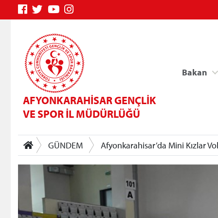
Bakan
AFYONKARAHİSAR GENÇLİK
VE SPOR İL MÜDÜRLÜĞÜ
GÜNDEM
Afyonkarahisar’da Mini Kızlar V
Genç Bilgi Sistemi