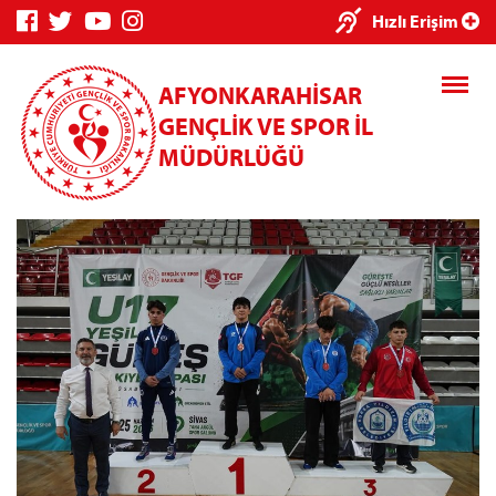
×
Hızlı Erişim
AFYONKARAHİSAR
GENÇLİK VE SPOR İL
MÜDÜRLÜĞÜ
Genç Bilgi
Spor Bilgi
Kredi/Yurt
Sistemi
Sistemi
İşlemleri
Kredi/Yurt E-
Ödeme