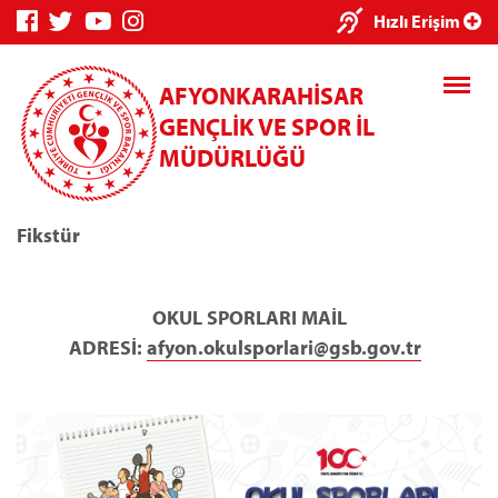
×
Hızlı Erişim
AFYONKARAHİSAR
GENÇLİK VE SPOR İL
MÜDÜRLÜĞÜ
Fikstür
Genç Bilgi
Spor Bilgi
Kredi/Yurt
Sistemi
Sistemi
İşlemleri
OKUL SPORLARI MAİL
ADRESİ:
afyon.okulsporlari@gsb.gov.tr
Kredi/Yurt E-
Ödeme