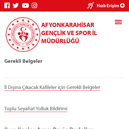
×
Hızlı Erişim
AFYONKARAHİSAR
GENÇLİK VE SPOR İL
MÜDÜRLÜĞÜ
Gerekli Belgeler
Genç Bilgi
Spor Bilgi
Kredi/Yurt
Sistemi
Sistemi
İşlemleri
İl Dışına Çıkacak Kafileler için Gerekli Belgeler
Toplu Seyahat Yolluk Bildirimi
Kredi/Yurt E-
Ödeme