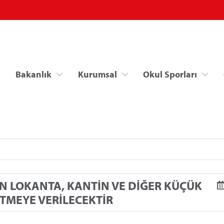
Bakanlık
Kurumsal
Okul Sporları
Spor Bilgi Sistemi
Kredi/Yurt İşlemle
N LOKANTA, KANTİN VE DİĞER KÜÇÜK
ETMEYE VERİLECEKTİR