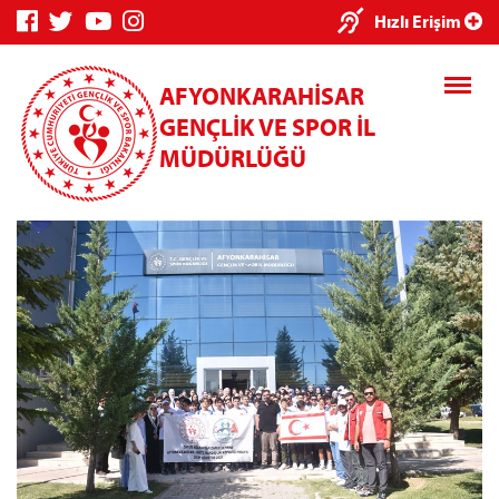
×
Hızlı Erişim
AFYONKARAHİSAR
GENÇLİK VE SPOR İL
MÜDÜRLÜĞÜ
Genç Bilgi
Spor Bilgi
Kredi/Yurt
Sistemi
Sistemi
İşlemleri
Kredi/Yurt E-
Ödeme