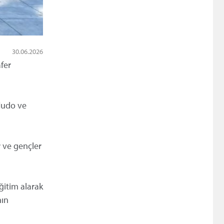
30.06.2026
fer
 judo ve
r ve gençler
ğitim alarak
nın